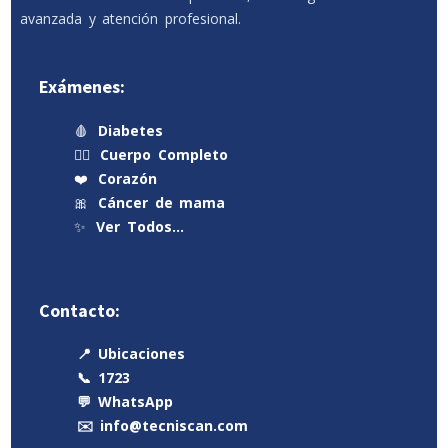
avanzada y atención profesional.
Exámenes:
🩸
Diabetes
🧍‍♂️
Cuerpo Completo
❤️
Corazón
🎀
Cáncer de mama
✨
Ver Todos…
Contacto:
📍 Ubicaciones
📞 1723
💬 WhatsApp
✉️ info@tecniscan.com