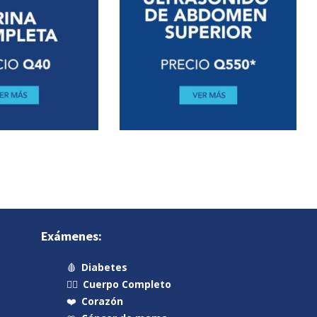
Exámenes:
🩸
Diabetes
🧍‍♂️
Cuerpo Completo
❤️
Corazón