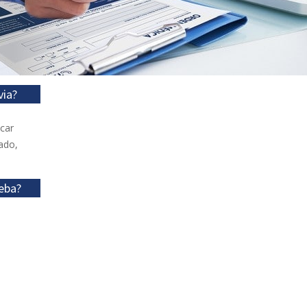
via?
icar
ado,
eba?