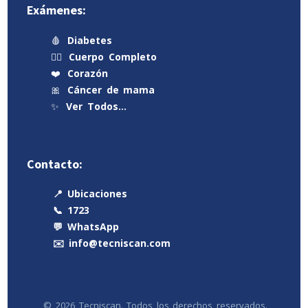
Exámenes:
🩸
Diabetes
🧍‍♂️
Cuerpo Completo
❤️
Corazón
🎀
Cáncer de mama
✨
Ver Todos…
Contacto:
📍 Ubicaciones
📞 1723
💬 WhatsApp
✉️ info@tecniscan.com
© 2026 Tecniscan. Todos los derechos reservados.