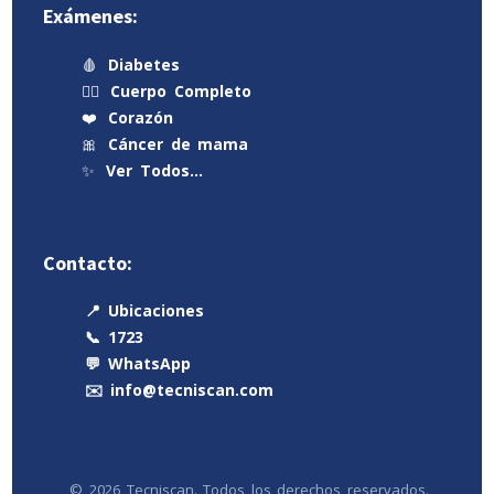
Exámenes:
🩸
Diabetes
🧍‍♂️
Cuerpo Completo
❤️
Corazón
🎀
Cáncer de mama
✨
Ver Todos…
Contacto:
📍 Ubicaciones
📞 1723
💬 WhatsApp
✉️ info@tecniscan.com
© 2026 Tecniscan. Todos los derechos reservados.