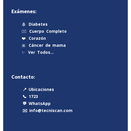
Exámenes:
🩸
Diabetes
🧍‍♂️
Cuerpo Completo
❤️
Corazón
🎀
Cáncer de mama
✨
Ver Todos…
Contacto:
📍 Ubicaciones
📞 1723
💬 WhatsApp
✉️ info@tecniscan.com