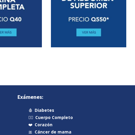
Exámenes:
🩸
Diabetes
🧍‍♂️
Cuerpo Completo
❤️
Corazón
🎀
Cáncer de mama