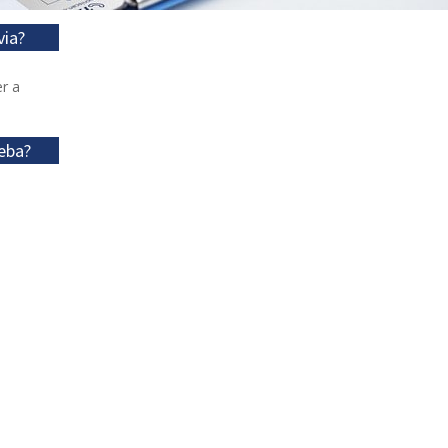
via?
r a
eba?