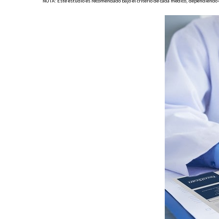
NOTA: Este estudio es recomendado bajo el criterio de cada médico, dependiendo d