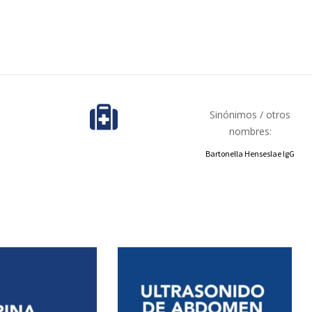
Sinónimos / otros
nombres:
Bartonella Henseslae IgG