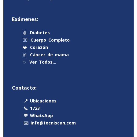
Exámenes:
🩸
Diabetes
🧍‍♂️
Cuerpo Completo
❤️
Corazón
🎀
Cáncer de mama
✨
Ver Todos…
Contacto:
📍 Ubicaciones
📞 1723
💬 WhatsApp
✉️ info@tecniscan.com