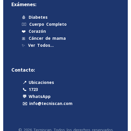
Exámenes:
🩸
Diabetes
🧍‍♂️
Cuerpo Completo
❤️
Corazón
🎀
Cáncer de mama
✨
Ver Todos…
Contacto:
📍 Ubicaciones
📞 1723
💬 WhatsApp
✉️ info@tecniscan.com
© 2026 Tecniscan. Todos los derechos reservados.