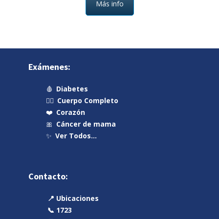
Más info
Exámenes:
🩸
Diabetes
🧍‍♂️
Cuerpo Completo
❤️
Corazón
🎀
Cáncer de mama
✨
Ver Todos…
Contacto:
📍 Ubicaciones
📞 1723