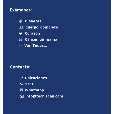
Exámenes:
🩸
Diabetes
🧍‍♂️
Cuerpo Completo
❤️
Corazón
🎀
Cáncer de mama
✨
Ver Todos…
Contacto:
📍 Ubicaciones
📞 1723
💬 WhatsApp
✉️ info@tecniscan.com