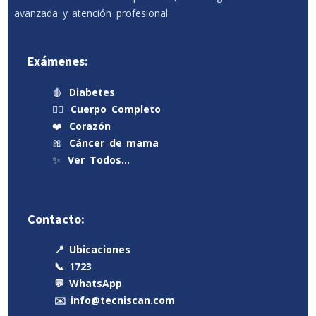
avanzada y atención profesional.
Exámenes:
🩸
Diabetes
🧍‍♂️
Cuerpo Completo
❤️
Corazón
🎀
Cáncer de mama
✨
Ver Todos…
Contacto:
📍 Ubicaciones
📞 1723
💬 WhatsApp
✉️ info@tecniscan.com