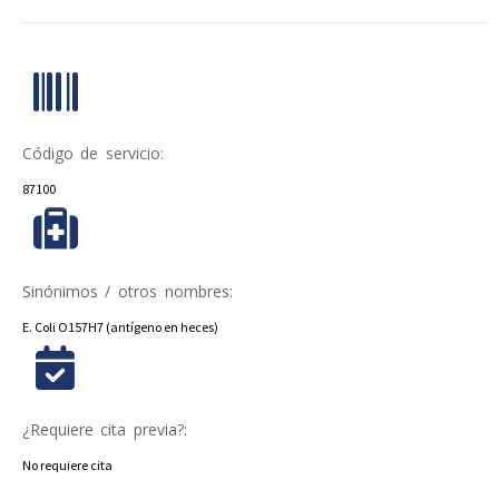
Código de servicio:
87100
Sinónimos / otros nombres:
E. Coli O157H7 (antígeno en heces)
¿Requiere cita previa?:
No requiere cita