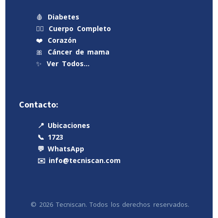
🩸
Diabetes
🧍‍♂️
Cuerpo Completo
❤️
Corazón
🎀
Cáncer de mama
✨
Ver Todos…
Contacto:
📍 Ubicaciones
📞 1723
💬 WhatsApp
✉️ info@tecniscan.com
© 2026 Tecniscan. Todos los derechos reservados.