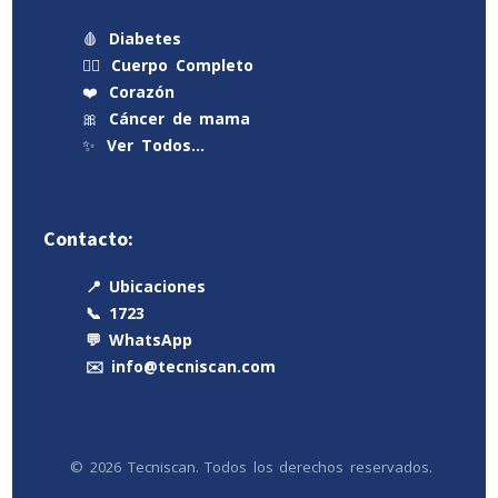
🩸
Diabetes
🧍‍♂️
Cuerpo Completo
❤️
Corazón
🎀
Cáncer de mama
✨
Ver Todos…
Contacto:
📍 Ubicaciones
📞 1723
💬 WhatsApp
✉️ info@tecniscan.com
© 2026 Tecniscan. Todos los derechos reservados.