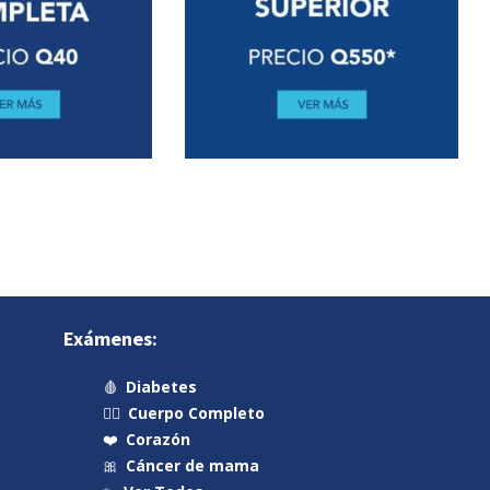
Exámenes:
🩸
Diabetes
🧍‍♂️
Cuerpo Completo
❤️
Corazón
🎀
Cáncer de mama