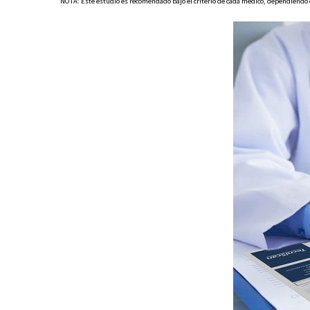
NOTA: Este estudio es recomendado bajo el criterio de cada médico, dependiendo d