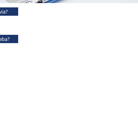
via?
eba?