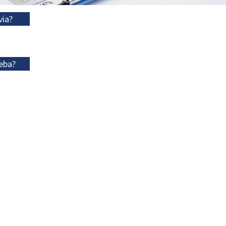
via?
eba?