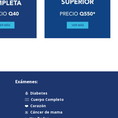
Exámenes:
🩸
Diabetes
🧍‍♂️
Cuerpo Completo
❤️
Corazón
🎀
Cáncer de mama