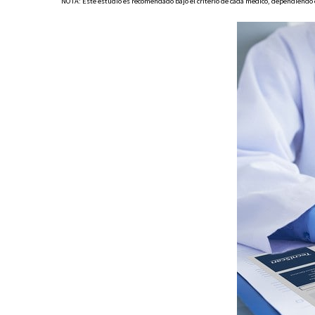
NOTA: Este estudio es recomendado bajo el criterio de cada médico, dependiendo d