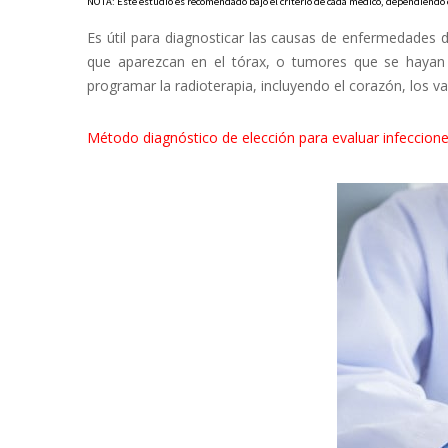
NOTA: Este estudio es recomendado bajo el criterio de cada médico, dependiendo d
Es útil para diagnosticar las causas de enfermedades de
que aparezcan en el tórax, o tumores que se hayan p
programar la radioterapia, incluyendo el corazón, los va
Método diagnóstico de elección para evaluar infeccione