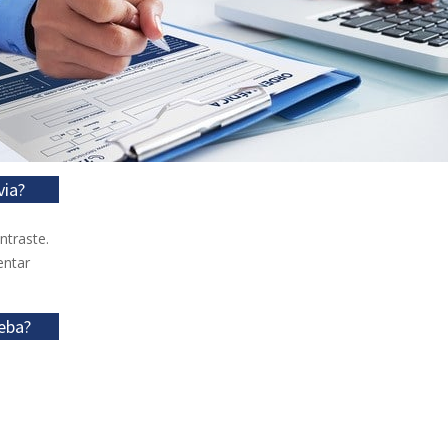
via?
ntraste.
entar
eba?