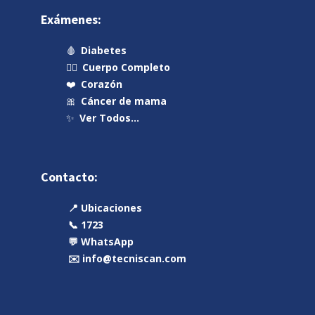
Exámenes:
🩸
Diabetes
🧍‍♂️
Cuerpo Completo
❤️
Corazón
🎀
Cáncer de mama
✨
Ver Todos…
Contacto:
📍 Ubicaciones
📞 1723
💬 WhatsApp
✉️ info@tecniscan.com