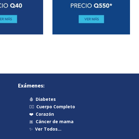
Exámenes:
🩸
Diabetes
🧍‍♂️
Cuerpo Completo
❤️
Corazón
🎀
Cáncer de mama
✨
Ver Todos…