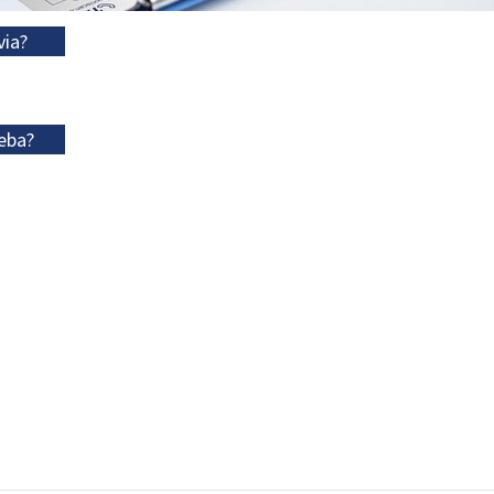
via?
eba?