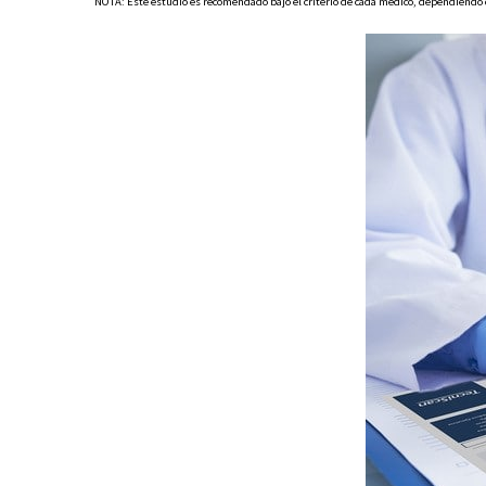
NOTA: Este estudio es recomendado bajo el criterio de cada médico, dependiendo d