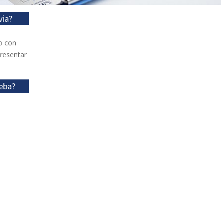
via?
o con
presentar
eba?