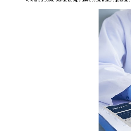
NOTA: Este estudio es recomendado bajo el criterio de cada médico, dependiendo d