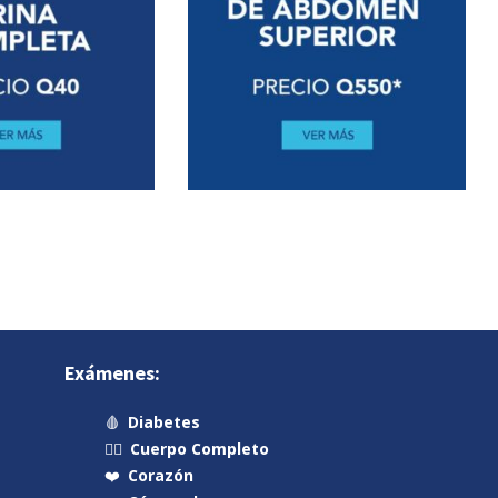
Exámenes:
🩸
Diabetes
🧍‍♂️
Cuerpo Completo
❤️
Corazón