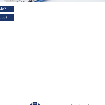
via?
eba?