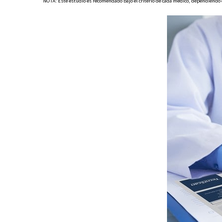
NOTA: Este estudio es recomendado bajo el criterio de cada médico, dependiendo d