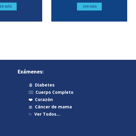
Exámenes:
🩸
Diabetes
🧍‍♂️
Cuerpo Completo
❤️
Corazón
🎀
Cáncer de mama
✨
Ver Todos…