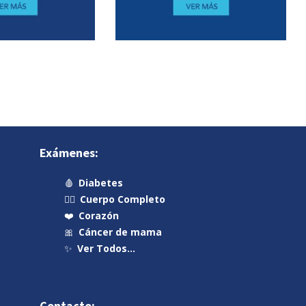
Exámenes:
🩸
Diabetes
🧍‍♂️
Cuerpo Completo
❤️
Corazón
🎀
Cáncer de mama
✨
Ver Todos…
Contacto: