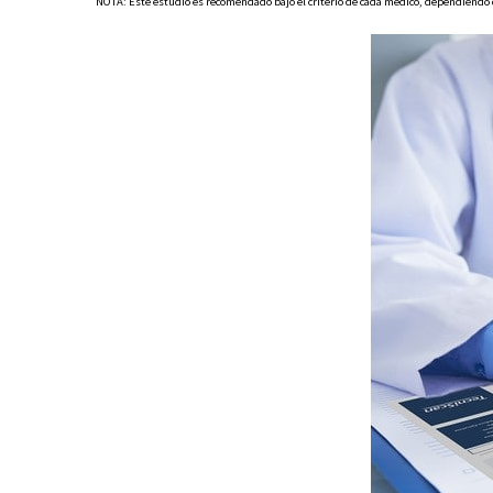
NOTA: Este estudio es recomendado bajo el criterio de cada médico, dependiendo d