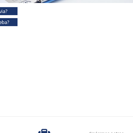
via?
eba?