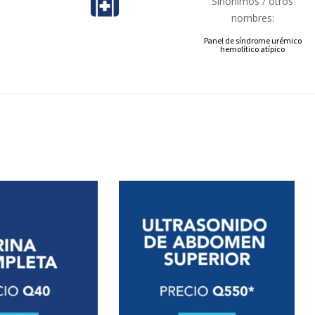
Sinónimos / otros
nombres:
Panel de síndrome urémico
hemolítico atípico