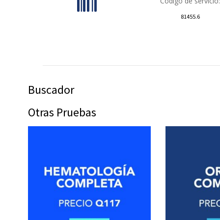
Código de servicio:
81455.6
Buscador
Otras Pruebas