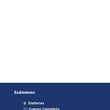
Exámenes:
🩸
Diabetes
🧍‍♂️
Cuerpo Completo