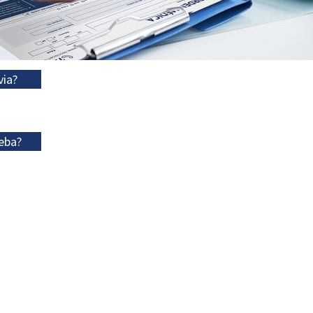
via?
eba?