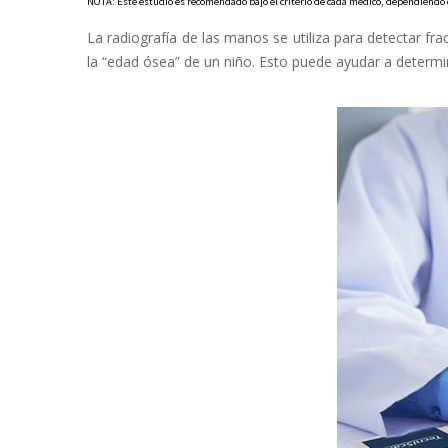
NOTA: Este estudio es recomendado bajo el criterio de cada médico, dependiendo d
La radiografía de las manos se utiliza para detectar f
la “edad ósea” de un niño. Esto puede ayudar a determi