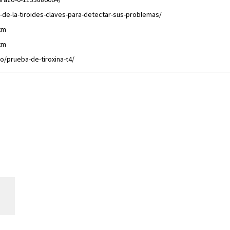
-de-la-tiroides-claves-para-detectar-sus-problemas/
tm
tm
o/prueba-de-tiroxina-t4/