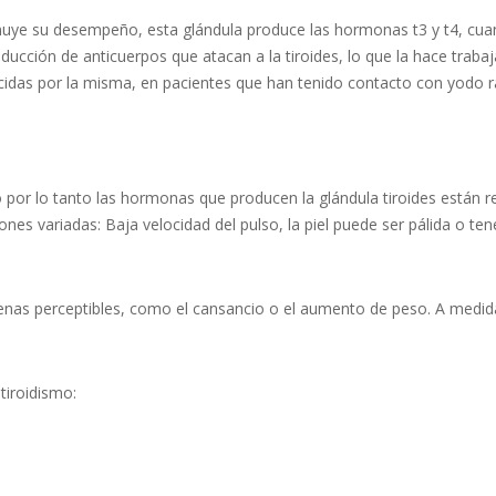
sminuye su desempeño, esta glándula produce las hormonas t3 y t4, cua
ción de anticuerpos que atacan a la tiroides, lo que la hace trabaja
idas por la misma, en pacientes que han tenido contacto con yodo ra
por lo tanto las hormonas que producen la glándula tiroides están r
nes variadas: Baja velocidad del pulso, la piel puede ser pálida o te
apenas perceptibles, como el cansancio o el aumento de peso. A medi
tiroidismo: