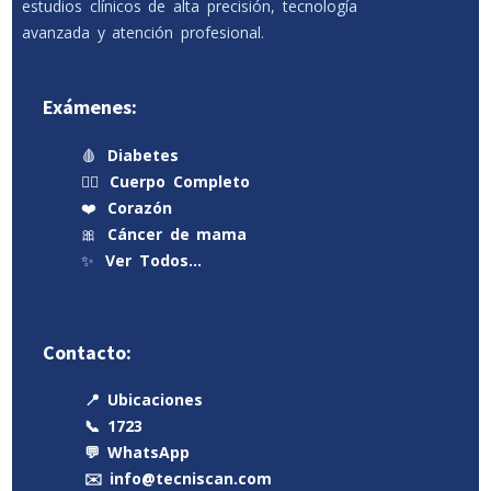
estudios clínicos de alta precisión, tecnología
avanzada y atención profesional.
Exámenes:
🩸
Diabetes
🧍‍♂️
Cuerpo Completo
❤️
Corazón
🎀
Cáncer de mama
✨
Ver Todos…
Contacto:
📍 Ubicaciones
📞 1723
💬 WhatsApp
✉️ info@tecniscan.com