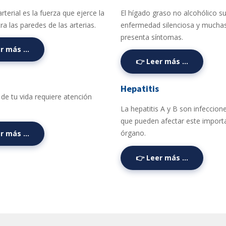
rterial es la fuerza que ejerce la
El hígado graso no alcohólico s
a las paredes de las arterias.
enfermedad silenciosa y mucha
presenta síntomas.
er más …
👉 Leer más …
Hepatitis
de tu vida requiere atención
La hepatitis A y B son infeccione
que pueden afectar este import
órgano.
er más …
👉 Leer más …