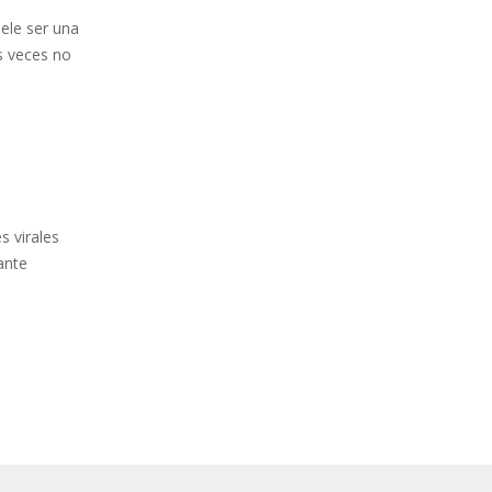
uele ser una
s veces no
s virales
ante